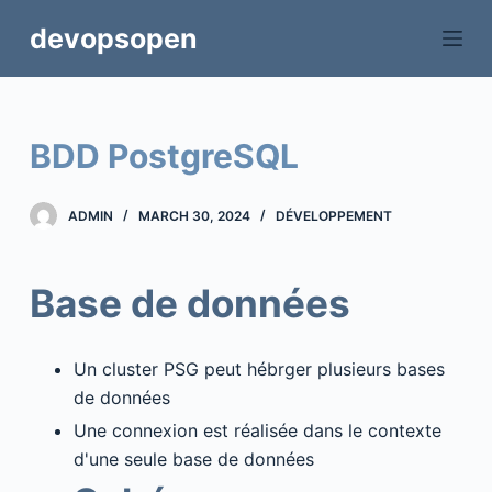
S
devopsopen
k
i
p
t
BDD PostgreSQL
o
c
ADMIN
MARCH 30, 2024
DÉVELOPPEMENT
o
n
t
Base de données
e
n
t
Un cluster PSG peut hébrger plusieurs bases
de données
Une connexion est réalisée dans le contexte
d'une seule base de données